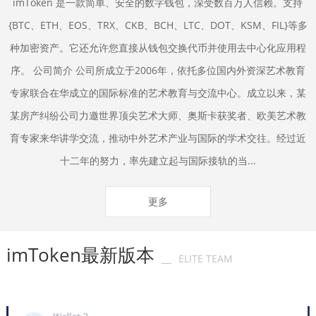
imToken 是一款简单、安全的数字钱包，深受数百万人信赖。支持
{BTC、ETH、EOS、TRX、CKB、BCH、LTC、DOT、KSM、FIL}等多
种加密资产。它还允许您直接从钱包交换代币并使用去中心化应用程
序。 公司简介 公司所成立于2006年，依托多位国内外资深艺术教育
专家联合在华成立的国际标准的艺术教育与交流中心。成立以来，某
某房产纠纷公司力邀世界顶尖艺术大师、奥斯卡获奖者、欧美艺术教
育专家来华讲学交流，推动中外艺术产业与国际的学术交往。经过近
十二年的努力，率先建立起与国际接轨的当...
更多
imToken最新版本
ELITE TEAM