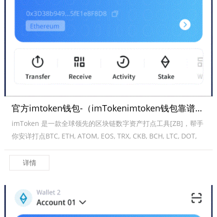
官方imtoken钱包-（imTokenimtoken钱包靠谱吗？
imToken 是一款全球领先的区块链数字资产打点工具[ZB]，帮手
你安详打点BTC, ETH, ATOM, EOS, TRX, CKB, BCH, LTC, DOT,
KSM, FIL, XT...
详情