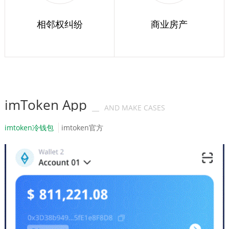
相邻权纠纷
商业房产
imToken App
AND MAKE CASES
imtoken冷钱包
imtoken官方