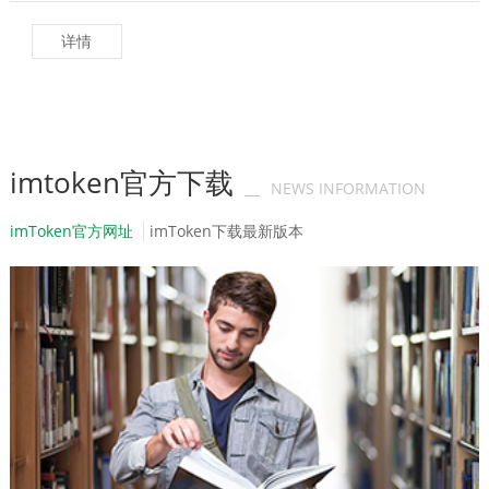
详情
imtoken官方下载
NEWS INFORMATION
imToken官方网址
imToken下载最新版本