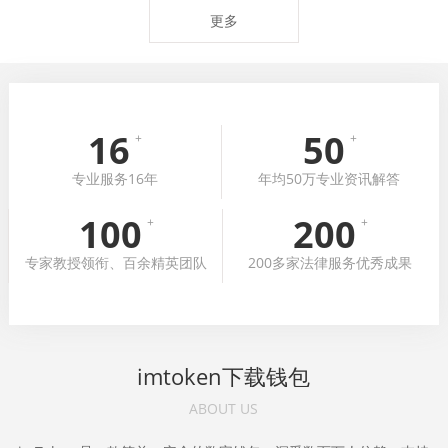
更多
16
50
+
+
专业服务16年
年均50万专业资讯解答
100
200
+
+
专家教授领衔、百余精英团队
200多家法律服务优秀成果
imtoken下载钱包
ABOUT US