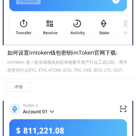
如何设置imtoken钱包密钥imToken官网下载-
imToken 是一款全球领先的区块链数字资产打点工具[ZB]，帮手
你安详打点BTC, ETH, ATOM, EOS, TRX, CKB, BCH, LTC, DOT,
KSM, FIL, XT...
详情