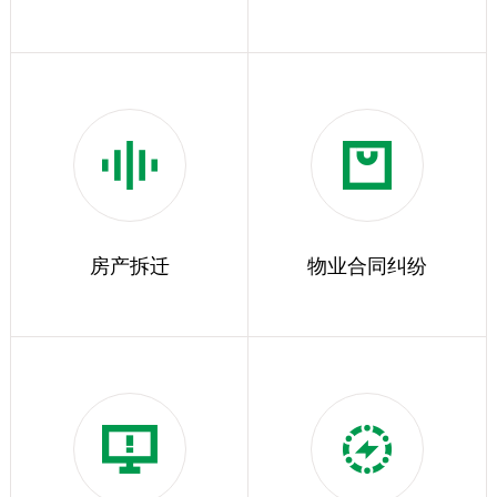
房产拆迁
物业合同纠纷